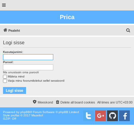
Prica
O
Pealeht
t
Logi sisse
s
i
Kasutajanimi:
n
Parool:
g
Ma unustasin oma parooli
Mäleta mind
Varja minu foorumilolekut sellel sessioonil
Meeskond
Delete all board cookies
All times are
UTC+03:00
Powered by
phpBB
® Forum Software © phpBB Limited
Style proflat © 2017
Mazeltof
GZIP: Off