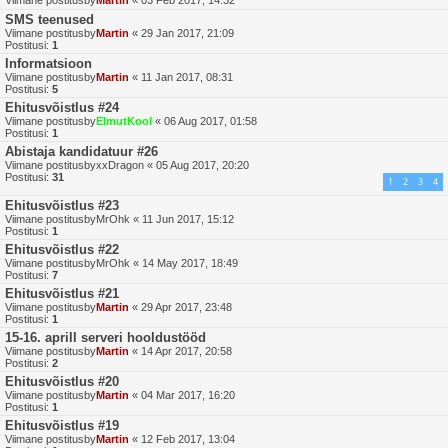
SMS teenused
Viimane postitusby
Martin
«
29 Jan 2017, 21:09
Postitusi:
1
Informatsioon
Viimane postitusby
Martin
«
11 Jan 2017, 08:31
Postitusi:
5
Ehitusvõistlus #24
Viimane postitusby
ElmutKool
«
06 Aug 2017, 01:58
Postitusi:
1
Abistaja kandidatuur #26
Viimane postitusby
xxDragon
«
05 Aug 2017, 20:20
Postitusi:
31
1
2
3
4
Ehitusvõistlus #23
Viimane postitusby
MrOhk
«
11 Jun 2017, 15:12
Postitusi:
1
Ehitusvõistlus #22
Viimane postitusby
MrOhk
«
14 May 2017, 18:49
Postitusi:
7
Ehitusvõistlus #21
Viimane postitusby
Martin
«
29 Apr 2017, 23:48
Postitusi:
1
15-16. aprill serveri hooldustööd
Viimane postitusby
Martin
«
14 Apr 2017, 20:58
Postitusi:
2
Ehitusvõistlus #20
Viimane postitusby
Martin
«
04 Mar 2017, 16:20
Postitusi:
1
Ehitusvõistlus #19
Viimane postitusby
Martin
«
12 Feb 2017, 13:04