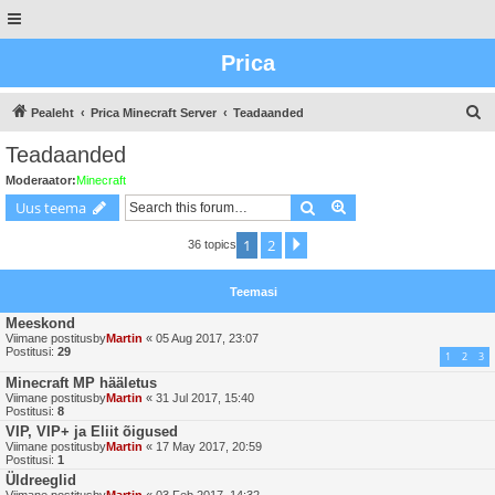
Prica
O
Pealeht
Prica Minecraft Server
Teadaanded
t
Teadaanded
s
Moderaator:
Minecraft
i
Otsing
Advanced search
Uus teema
n
1
2
Next
36 topics
g
Teemasi
Meeskond
Viimane postitusby
Martin
«
05 Aug 2017, 23:07
Postitusi:
29
1
2
3
Minecraft MP hääletus
Viimane postitusby
Martin
«
31 Jul 2017, 15:40
Postitusi:
8
VIP, VIP+ ja Eliit õigused
Viimane postitusby
Martin
«
17 May 2017, 20:59
Postitusi:
1
Üldreeglid
Viimane postitusby
Martin
«
03 Feb 2017, 14:32