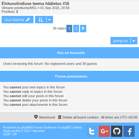
Ehitusvõistluse teema hääletus #16
Viimane postitusby
MS1
«
01 Sep 2016, 20:56
Postitusi:
2
Uus teema
1
2
Next
36 topics
Jump to
Kes on foorumis
Users browsing this forum: No registered users and 39 guests
Forum permissions
You
cannot
post new topics in this forum
You
cannot
reply to topics in this forum
You
cannot
edit your posts in this forum
You
cannot
delete your posts in this forum
You
cannot
post attachments in this forum
Meeskond
Delete all board cookies
All times are
UTC+03:00
Powered by
phpBB
® Forum Software © phpBB Limited
Style proflat © 2017
Mazeltof
GZIP: Off