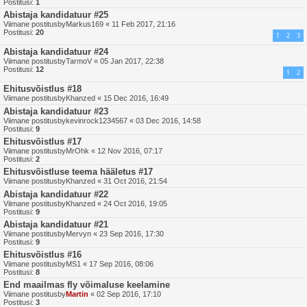
Postitusi:
1
Abistaja kandidatuur #25
Viimane postitusby
Markus169
«
11 Feb 2017, 21:16
Postitusi:
20
1
2
3
Abistaja kandidatuur #24
Viimane postitusby
TarmoV
«
05 Jan 2017, 22:38
Postitusi:
12
1
2
Ehitusvõistlus #18
Viimane postitusby
Khanzed
«
15 Dec 2016, 16:49
Abistaja kandidatuur #23
Viimane postitusby
kevinrock1234567
«
03 Dec 2016, 14:58
Postitusi:
9
Ehitusvõistlus #17
Viimane postitusby
MrOhk
«
12 Nov 2016, 07:17
Postitusi:
2
Ehitusvõistluse teema hääletus #17
Viimane postitusby
Khanzed
«
31 Oct 2016, 21:54
Abistaja kandidatuur #22
Viimane postitusby
Khanzed
«
24 Oct 2016, 19:05
Postitusi:
9
Abistaja kandidatuur #21
Viimane postitusby
Mervyn
«
23 Sep 2016, 17:30
Postitusi:
9
Ehitusvõistlus #16
Viimane postitusby
MS1
«
17 Sep 2016, 08:06
Postitusi:
8
End maailmas fly võimaluse keelamine
Viimane postitusby
Martin
«
02 Sep 2016, 17:10
Postitusi:
3