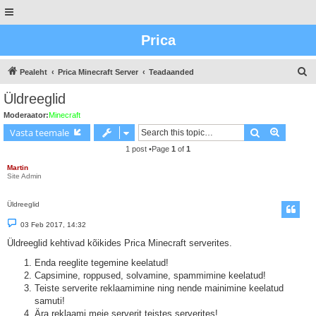
Prica
O
Pealeht
Prica Minecraft Server
Teadaanded
t
Üldreeglid
s
Moderaator:
Minecraft
i
Otsing
Advance
Vasta teemale
n
1 post •Page
1
of
1
g
Martin
Site Admin
Üldreeglid
P
03 Feb 2017, 14:32
o
s
Üldreeglid kehtivad kõikides Prica Minecraft serverites.
t
Enda reeglite tegemine keelatud!
Capsimine, roppused, solvamine, spammimine keelatud!
Teiste serverite reklaamimine ning nende mainimine keelatud
samuti!
Ära reklaami meie serverit teistes serverites!