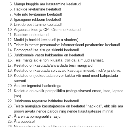
Mängu buggide ära kasutamine keelatud!
Hackide levitamine keelatud!
Vale info levitamine keelatud!
Igasugune reklaam keelatud!
Linkide postitamine keelatud!
Asjade/rankide ja OPi küsimine keelatud!
Rassism on keelatud!
Modid ja hackid keelatud! (v.a shaders)
Teiste inimeste personaalse informatsiooni postitamine keelatud!
Pornograafilise sisuga skinnid keelatud!
Juhtkonnale vastu hakkamine on keelatud!
Teisi mängijaid ei tohi kiusata, trollida ja muud sarnast.
Keelatud on käsutada/ähvardada teisi mängijaid.
Keelatud on kasutada solvavaid kasutajanimesid, nick'e ja skin'e.
Keelatud on jooksutada server kokku või muul moel kahjustada
serverit.
Ära tee tegemist hackeritega.
Keelatud on avalik perepoliitika (mängusisesed emad, isad, lapsed
jms)
Juhtkonna tegevuse häirimine keelatud!
Teiste mängijate kasutajatesse on keelatud "hackida", ehk siis ära
proovi arvata nende parooli ning nende kasutajatesse minna!
Ära ehita pornograafilisi asju!
Ära pubetse!
Nii meeskond kui ka juhtkond ei tegele heategevusega.